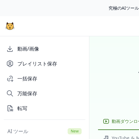
究極のAIツー
動画/画像
プレイリスト保存
一括保存
万能保存
転写
動画ダウンロ
AI ツール
New
YouTube を