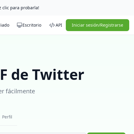
z clic para probarla!
liado
Escritorio
API
Iniciar sesión/Registrarse
F de Twitter
er fácilmente
Perfil